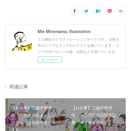
Mie Minematsu illustration
ミエ峰松のイラストレーションサイトです。 女性を
中心にラフなタッチのイラストを描いています。 イ
ンクやボールペンの線、水彩などを用いています。
フォロー
関連記事
【お仕事】三越伊勢丹
【お仕事】三越伊勢丹
様 「大人の引き出し」
様 シニア記念日特集記
コラム 追加ＷＥＢイラ
事 ＷＥＢイラスト
スト